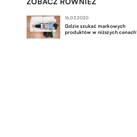
ZOBACZ RÓWNIEŻ
16.03.2020
Gdzie szukać markowych
produktów w niższych cenach
04.08.2019
Kiedy zapisać się do szkoły
językowej?
02.11.2021
Co kupić dziecku na urodziny
jakie zabawki będą najlepszy
wyborem?
DODAJ KOMENTARZ