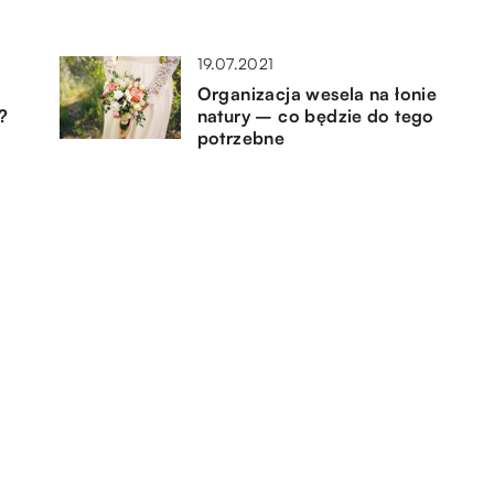
19.07.2021
Organizacja wesela na łonie
?
natury – co będzie do tego
potrzebne
20.04.2018
Ile kosztują usługi biur
tłumaczeń?
25.07.2021
 –
Czy warto posiadać w swojej
m
kuchni ekspres ciśnieniowy?