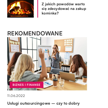
Z jakich powodów warto
się zdecydować na zakup
kominka?
REKOMENDOWANE
BIZNES I FINANSE
OGRÓD I DOM
OGRÓD I DOM
OGRÓD I DOM
11.06.2022
08.07.2020
17.02.2022
15.10.2019
Usługi outsourcingowe – czy to dobry
Jakie meble mogą się przydać w naszej
York – producent akcesoriów do