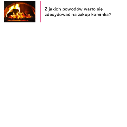
Z jakich powodów warto się
zdecydować na zakup kominka?
REKOMENDOWANE
SPOSÓB ŻYCIA I STYL
OGRÓD I DOM
SPOSÓB ŻYCIA I STYL
16.03.2021