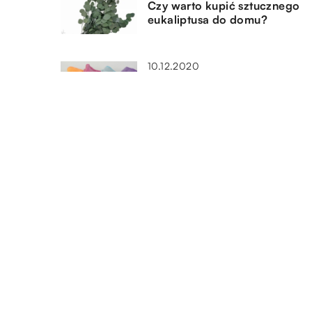
Czy warto kupić sztucznego
eukaliptusa do domu?
10.12.2020
Dlaczego warto używać ściere
mikrofibry w ramach sprzątan
07.11.2021
Rolety dzień noc – dlaczego 
tak popularne?
DODAJ KOMENTARZ