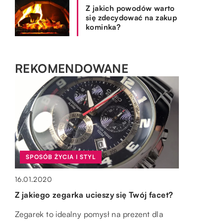
Z jakich powodów warto
się zdecydować na zakup
kominka?
REKOMENDOWANE
SPOSÓB ŻYCIA I STYL
ZDROWIE I MEDYCYNA
BIZNES I FINANSE
16.01.2020
OGRÓD I DOM
Z jakiego zegarka ucieszy się Twój facet?
22.04.2020
10.04.2021
15.10.2019
Zaburzenia osobowości – dlaczego
Druk jako istotny element przy tworzeniu
Zegarek to idealny pomysł na prezent dla