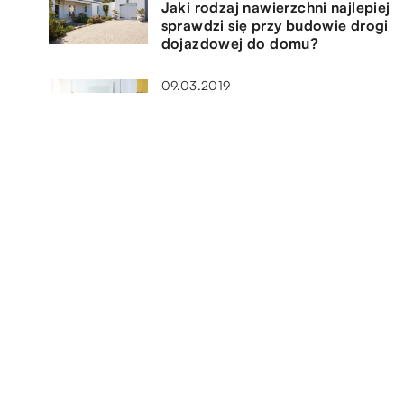
Jaki rodzaj nawierzchni najlepiej
sprawdzi się przy budowie drogi
dojazdowej do domu?
09.03.2019
k z
Klasyczne czy nowoczesne –
ia?
które lampy wstawić do salonu?
22.09.2020
są
Jak udekorować płytkami
ścianę?