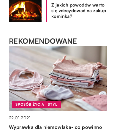
Z jakich powodów warto
się zdecydować na zakup
kominka?
REKOMENDOWANE
BIZNES I FINANSE
BRANŻA BUDOWLANA
SPOSÓB ŻYCIA I STYL
13.08.2021
OGRÓD I DOM
10.11.2019
Korzyści związane ze współpracą z biurem
22.01.2021
Jakie szambo wybudować przy domu?
rachunkowym
15.10.2019
Wyprawka dla niemowlaka- co powinno