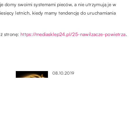
je domy swoimi systemami pieców, a nie utrzymują je w
miesięcy letnich, kiedy mamy tendencję do uruchamiania
dź stronę:
https://mediasklep24.pl/25-nawilzacze-powietrza
.
08.10.2019
Jakie zalety i zastosowanie ma
oświetlenie LED?
13.06.2019
Parametry dobrej lustrzanki
ać