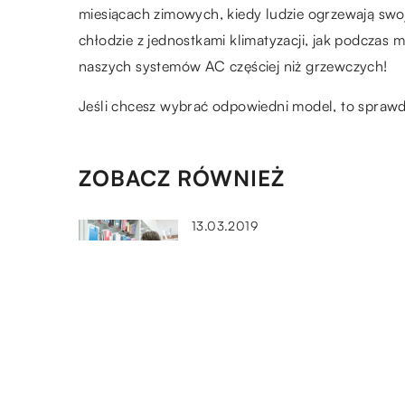
miesiącach zimowych, kiedy ludzie ogrzewają swo
chłodzie z jednostkami klimatyzacji, jak podczas 
naszych systemów AC częściej niż grzewczych!
Jeśli chcesz wybrać odpowiedni model, to spraw
ZOBACZ RÓWNIEŻ
13.03.2019
Potrzebne akcesoria dla
sprzętów elektronicznych
17.04.2022
Typy systemów alarmowych i
dlaczego warto się zdecydow
na którychś z nich?