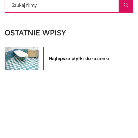
OSTATNIE WPISY
Najlepsze płytki do łazienki
Klimatyzacja w samochodzie – z
jakich części jest zbudowana?
Czym warto się kierować przy
wyborze miejsca na wakacje w
Polsce?