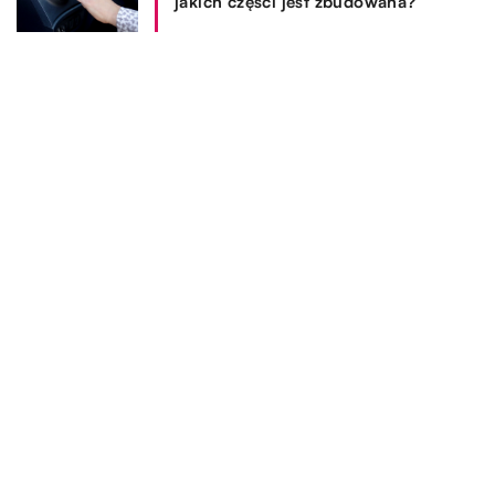
jakich części jest zbudowana?
Czym warto się kierować przy
wyborze miejsca na wakacje w
Polsce?
Do jakich celów wykorzystuje się
bramy szybkorolowane w różnych
branżach na rynku?
Z jakich powodów warto się
zdecydować na zakup kominka?
REKOMENDOWANE