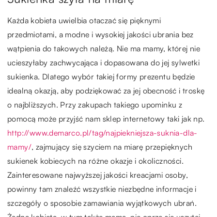
Każda kobieta uwielbia otaczać się pięknymi
przedmiotami, a modne i wysokiej jakości ubrania bez
wątpienia do takowych należą. Nie ma mamy, której nie
ucieszyłaby zachwycająca i dopasowana do jej sylwetki
sukienka. Dlatego wybór takiej formy prezentu będzie
idealną okazją, aby podziękować za jej obecność i troskę
o najbliższych. Przy zakupach takiego upominku z
pomocą może przyjść nam sklep internetowy taki jak np.
http://www.demarco.pl/tag/najpiekniejsza-suknia-dla-
mamy/
, zajmujący się szyciem na miarę przepięknych
sukienek kobiecych na różne okazje i okoliczności.
Zainteresowane najwyższej jakości kreacjami osoby,
powinny tam znaleźć wszystkie niezbędne informacje i
szczegóły o sposobie zamawiania wyjątkowych ubrań.
Żadna kobieta, w tym także mama, nie oprze się uszytej