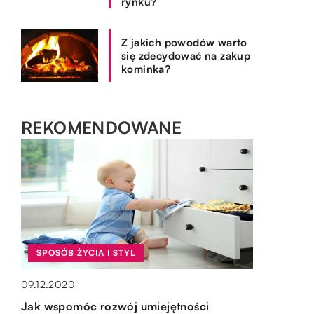
rynku?
Z jakich powodów warto
się zdecydować na zakup
kominka?
REKOMENDOWANE
TECHNOLOGIE & IT
28.11.2020
SPOSÓB ŻYCIA I STYL
Jaka ilość pamięci RAM jest potrzebna
OGRÓD I DOM
09.12.2020
aby komputer działał sprawnie?
OGRÓD I DOM
14.10.2022
Jak wspomóc rozwój umiejętności