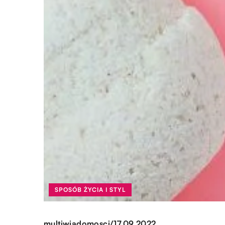
SPOSÓB ŻYCIA I STYL
/
multiwiadomosci
17.09.2022