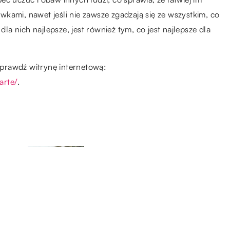
kami, nawet jeśli nie zawsze zgadzają się ze wszystkim, co
dla nich najlepsze, jest również tym, co jest najlepsze dla
 sprawdź witrynę internetową:
arte/
.
15.03.2021
ne
Czy dzieci powinny nosić
czapki?
15.09.2022
ne
Wakacje w przyczepie
kempingowej – jakie są zalety?