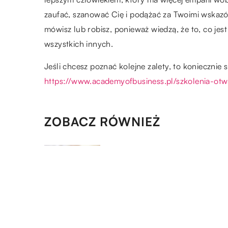
zaufać, szanować Cię i podążać za Twoimi wskazów
mówisz lub robisz, ponieważ wiedzą, że to, co jest 
wszystkich innych.
Jeśli chcesz poznać kolejne zalety, to koniecznie
https://www.academyofbusiness.pl/szkolenia-otw
ZOBACZ RÓWNIEŻ
16.03.2021
Niezobowiązujące i uniwersal
prezenty na każdą okazję
11.01.2020
Najwspanialsze prezenty ślub