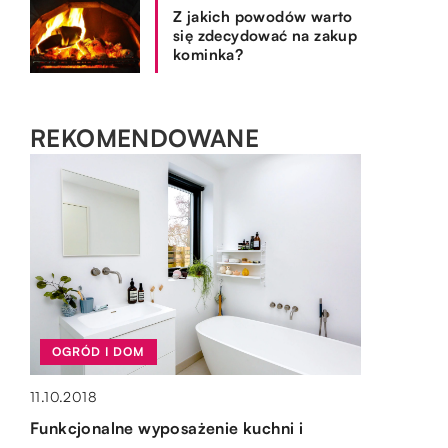
Z jakich powodów warto
się zdecydować na zakup
kominka?
REKOMENDOWANE
SPOSÓB ŻYCIA I STYL
OGRÓD I DOM
OGRÓD I DOM
OGRÓD I DOM
12.02.2021
24.02.2022
11.10.2018
Odpowiednia pielęgnacja – ważny
Zabytkowe meble, jakie warto zakupić do
15.10.2019
Funkcjonalne wyposażenie kuchni i
element utrzymania koloru na włosach