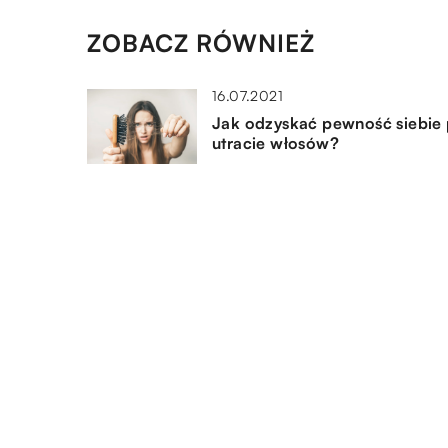
ZOBACZ RÓWNIEŻ
16.07.2021
Jak odzyskać pewność siebie
utracie włosów?
11.03.2020
Najważniejsze zasady
bezpieczeństwa podczas
uprawiania sportów
kontaktowych
14.08.2019
Podstawowe wyposażenie
zakładów przemysłowych