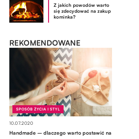
Z jakich powodów warto
się zdecydować na zakup
kominka?
REKOMENDOWANE
SPOSÓB ŻYCIA I STYL
SPOSÓB ŻYCIA I STYL
BIZNES I FINANSE
OGRÓD I DOM
10.07.2020
09.07.2021
25.10.2018
15.10.2019
Handmade – dlaczego warto postawić na
Typy i rodzaje kopert, z jakich korzysta się
Masz magazyn? Zobacz, co powinieneś w