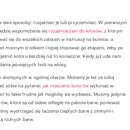
dwa sposoby: rozjaśniać je lub przyciemniać. W pierwszym
ędzie wspomożenie się
rozjaśniaczem do włosów
, z którym
 się do wszelkich zaleceń w instrukcji na butelce, a
jest mocnym środkiem i lepiej stosować go etapami, żeby po
jaśnić koloru bardziej niż to konieczne. Kiedy już uda nam
ania jaśniejszych farb na włosy.
w dostępnych w ogólnej ofercie. Możemy je też ze sobą
eć sobie na pytanie:
jak mieszanie kolorów
wykonać w
jest to takie trudne jak mogłoby się wydawać. Musimy jedynie
rów, które są od siebie odległe na palecie barw, ponieważ
iśmy wystrzegać się łączenia ciepłych barw z zimnymi i
ką różnych barw.