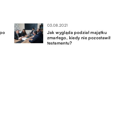
03.08.2021
 po
Jak wygląda podział majątku
zmarłego, kiedy nie pozostawił
testamentu?
07.12.2019
Jaką sukienkę założyć, aby czuć
się swobodnie i lekko?
24.07.2021
Jak kupić kiełbasę dobrej jakości
– po czym ją poznać?