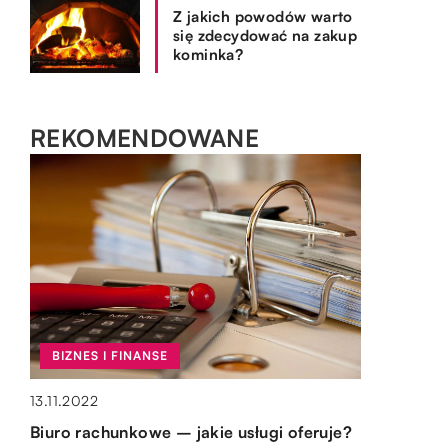
Z jakich powodów warto
się zdecydować na zakup
kominka?
REKOMENDOWANE
OGRÓD I DOM
SPOSÓB ŻYCIA I STYL
BIZNES I FINANSE
OGRÓD I DOM
10.11.2021
28.07.2021
13.11.2022
15.10.2019
Jak i gdzie składować węgiel?
Naklejki – jak samemu stworzyć te
Biuro rachunkowe – jakie usługi oferuje?