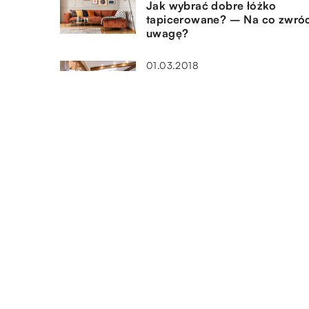
Jak wybrać dobre łóżko
tapicerowane? – Na co zwró
uwagę?
01.03.2018
Czy warto zrobić wyspę jadal
w kuchni?
02.12.2019
Żaluzje, czy rolety? Co lepiej
sprawdzi się w salonie?
DODAJ KOMENTARZ