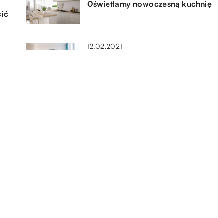
Oświetlamy nowoczesną kuchnię
cić
12.02.2021
ną
Sofa modułowa – komfort i
funkcjonalność w jednym
23.11.2022
Drewniane podłogi – jakie mają
zalety?