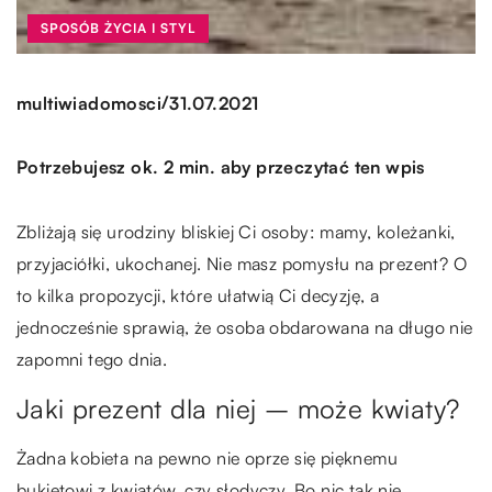
SPOSÓB ŻYCIA I STYL
/
multiwiadomosci
31.07.2021
Potrzebujesz ok. 2 min. aby przeczytać ten wpis
Zbliżają się urodziny bliskiej Ci osoby: mamy, koleżanki,
przyjaciółki, ukochanej. Nie masz pomysłu na prezent? O
to kilka propozycji, które ułatwią Ci decyzję, a
jednocześnie sprawią, że osoba obdarowana na długo nie
zapomni tego dnia.
Jaki prezent dla niej – może kwiaty?
Żadna kobieta na pewno nie oprze się pięknemu
bukietowi z kwiatów, czy słodyczy. Bo nic tak nie