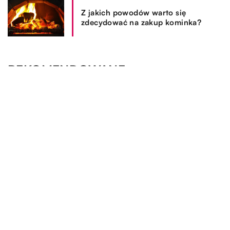
Z jakich powodów warto się
zdecydować na zakup kominka?
REKOMENDOWANE
OGRÓD I DOM
SPOSÓB ŻYCIA I STYL
OGRÓD I DOM
OGRÓD I DOM