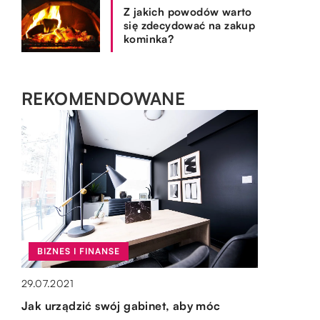
Z jakich powodów warto
się zdecydować na zakup
kominka?
REKOMENDOWANE
BIZNES I FINANSE
OGRÓD I DOM
OGRÓD I DOM
BIZNES I FINANSE
29.07.2021
08.10.2020
15.10.2019
01.12.2019
Jak urządzić swój gabinet, aby móc
Pufy i worki – świetne meble salonowe