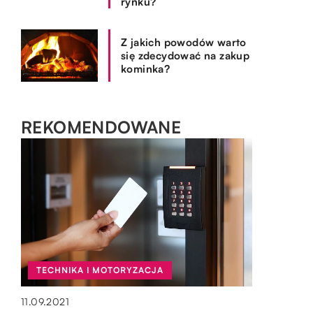
rynku?
Z jakich powodów warto
się zdecydować na zakup
kominka?
REKOMENDOWANE
BIZNES I FINANSE
BIZNES I FINANSE
TECHNIKA I MOTORYZACJA
05.04.2020
OGRÓD I DOM
03.07.2022
11.09.2021
Biznes międzynarodowy – opanowując