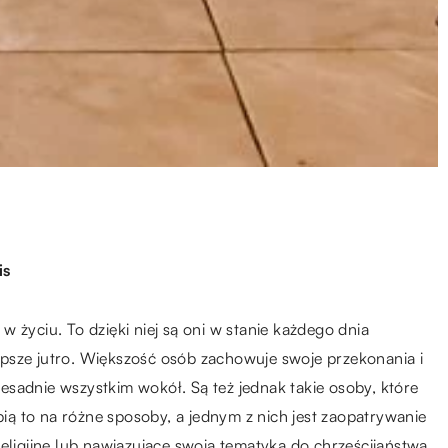
is
 życiu. To dzięki niej są oni w stanie każdego dnia
psze jutro. Większość osób zachowuje swoje przekonania i
rzesadnie wszystkim wokół. Są też jednak takie osoby, które
obią to na różne sposoby, a jednym z nich jest zaopatrywanie
eligijne lub nawiązujące swoją tematyką do chrześcijaństwa.