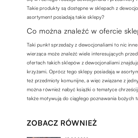
Takie produkty są dostępne w sklepach z dewocjon
asortyment posiadają takie sklepy?
Co można znaleźć w ofercie skl
Taki punkt sprzedaży z dewocjonaliami to nic inn
wierząca może znaleźć wiele interesujących prz
ofertach takich sklepów z dewocjonaliami znajdują 
krzyżami. Oprócz tego sklepy posiadają w asortym
też przedmioty komunijne, a więc związane z je
można również nabyć książki o tematyce chrześcija
także motywują do ciągłego poznawania bożych t
ZOBACZ RÓWNIEŻ