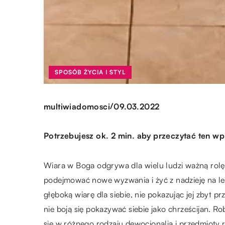
SPOSÓB ŻYCIA I STYL
/
multiwiadomosci
09.03.2022
Potrzebujesz ok. 2 min. aby przeczytać ten wp
Wiara w Boga odgrywa dla wielu ludzi ważną rolę w
podejmować nowe wyzwania i żyć z nadzieję na le
głęboką wiarę dla siebie, nie pokazując jej zbyt p
nie boją się pokazywać siebie jako chrześcijan. R
się w różnego rodzaju dewocjonalia i przedmioty r