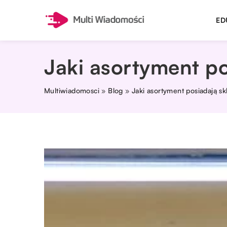
ED
Jaki asortyment po
Multiwiadomosci
»
Blog
»
Jaki asortyment posiadają s