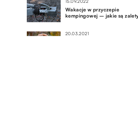
15.09.2022
Wakacje w przyczepie
kempingowej – jakie są zalet
20.03.2021
Co zrobić z ciałem zwierzęcia
jego śmierci?
23.10.2021
W czym najlepiej przechowy
dokumenty i karty, z których
korzystamy na co dzień?
DODAJ KOMENTARZ