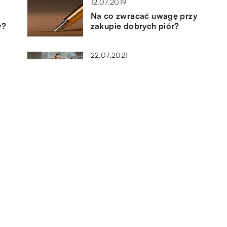
12.07.2019
Na co zwracać uwagę przy
y?
zakupie dobrych piór?
22.07.2021
 po
Szerokie zastosowanie
elektrostymulatorów
18.01.2023
wać
Spinki do mankietów – czy są
ważne w garniturze?