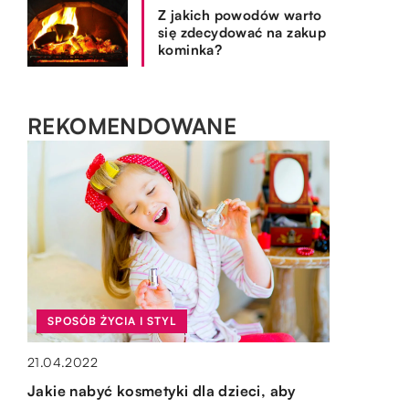
Z jakich powodów warto
się zdecydować na zakup
kominka?
REKOMENDOWANE
SPOSÓB ŻYCIA I STYL
BEZ KATEGORII
BRANŻA BUDOWLANA
OGRÓD I DOM
21.04.2022
12.06.2022
02.03.2022
15.10.2019
Jakie nabyć kosmetyki dla dzieci, aby
Jakie rozróżniamy najpopularniejsze
Co warto wiedzieć o nieruchomościach w