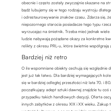
obecnie i często zostały zwyczajnie skazane na 
bądź lubujemy się w tego rodzaju wystroju dlateg
i odrestaurowywanie znaków czasu. Zdarza się, że
niepozornego starocia posiadacze tego typu rzecz
wyrzucając na śmietnik. Trzeba mieć jednak wiele 
ludzie nabywają pożądane okazy za konkretne kwo
relikty z okresu PRL-u, które świetnie współgraj
Bardziej niż retro
O ile wspomniane obiekty cechują się względnie 
jest już tak łatwo. Dla bardziej wymagających kol
się w bardziej odległej przeszłości niż lata 70. i 80
początkujący adept sztuki dawnej znajdzie tu coś
przypadku takich handlowych decyzji. Oferta oscy
innych zabytków z okresu XIX i XX wieku. Zakup t