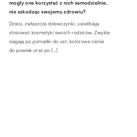
Najlepsze płytki do łazienki
mogły one korzystać z nich samodzielnie,
procesy obróbki betonu?
zakresie prawa?
nie szkodząc swojemu zdrowiu?
Nowoczesna łazienka powinna zapewniać
Istnieje wiele różnych rodzajów procesów
Nie każdy, kto kupuje lub sprzedaje
wysoką funkcjonalność oraz wygodę
Dzieci, zwłaszcza dziewczynki, uwielbiają
betonowych, które można wykorzystać do
nieruchomość, musi znać się na prawie
użytkowania dla wszystkich domowników.
stosować kosmetyki swoich rodziców. Zwykle
leczenia betonu. Najbardziej popularne
podatkowym dotyczącym majątku tego typu,
Mamy obecnie w sklepach z wyposażeniem
sięgają po pomadki do ust, kolorowe cienie
procesy, które wyróżniamy to trawienie
a znalezienie stosownych […]
wnętrz do […]
do powiek oraz po […]
kwasem […]