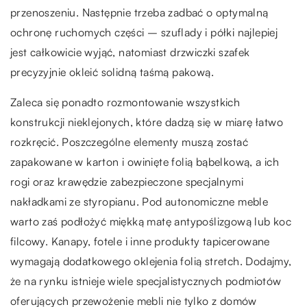
przenoszeniu. Następnie trzeba zadbać o optymalną
ochronę ruchomych części – szuflady i półki najlepiej
jest całkowicie wyjąć, natomiast drzwiczki szafek
precyzyjnie okleić solidną taśmą pakową.
Zaleca się ponadto rozmontowanie wszystkich
konstrukcji nieklejonych, które dadzą się w miarę łatwo
rozkręcić. Poszczególne elementy muszą zostać
zapakowane w karton i owinięte folią bąbelkową, a ich
rogi oraz krawędzie zabezpieczone specjalnymi
nakładkami ze styropianu. Pod autonomiczne meble
warto zaś podłożyć miękką matę antypoślizgową lub koc
filcowy. Kanapy, fotele i inne produkty tapicerowane
wymagają dodatkowego oklejenia folią stretch. Dodajmy,
że na rynku istnieje wiele specjalistycznych podmiotów
oferujących przewożenie mebli nie tylko z domów