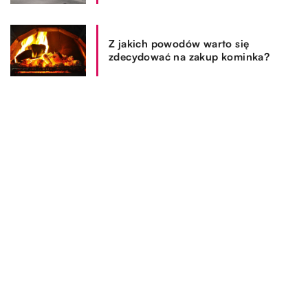
Z jakich powodów warto się
zdecydować na zakup kominka?
REKOMENDOWANE
SPOSÓB ŻYCIA I STYL
24.12.2019
Kto najbardziej skorzysta na kursach języka
polskiego?
SPOSÓB ŻYCIA I STYL
SPOSÓB ŻYCIA I STYL