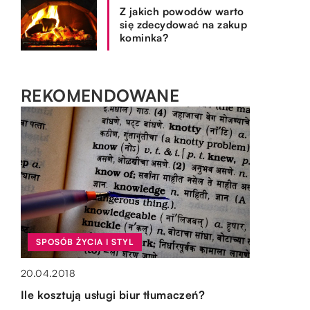
Z jakich powodów warto
się zdecydować na zakup
kominka?
REKOMENDOWANE
SPOSÓB ŻYCIA I STYL
OGRÓD I DOM
OGRÓD I DOM
OGRÓD I DOM
20.04.2018
31.03.2019
29.11.2020
15.10.2019
Ile kosztują usługi biur tłumaczeń?
Małe dodatki, które pasują do ogrodu
Jakimi zasadami się kierować przy