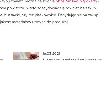
o typu znaleźć można na stronie
https://mikao.pl/gokarty-
eżym powietrzu, warto zdecydować się również na zakup
e, huśtawki, czy też piaskownice. Decydując się na zakup
akość materiałów użytych do produkcji.
16.03.2021
na
Niezobowiązujące i uniwersalne
prezenty na każdą okazję
31.03.2018
?
Jaką kurtkę wybrać na wiosnę?
16.11.2020