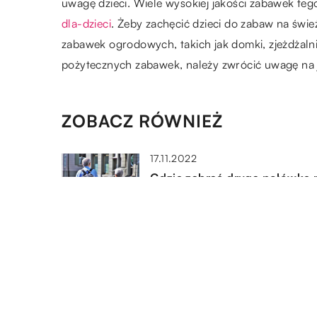
uwagę dzieci. Wiele wysokiej jakości zabawek teg
dla-dzieci
. Żeby zachęcić dzieci do zabaw na świ
zabawek ogrodowych, takich jak domki, zjeżdżalni
pożytecznych zabawek, należy zwrócić uwagę na j
ZOBACZ RÓWNIEŻ
17.11.2022
Gdzie zabrać drugą połówkę 
romantyczną podróż?
03.02.2022
Gdzie warto kupować alkohol
20.03.2022