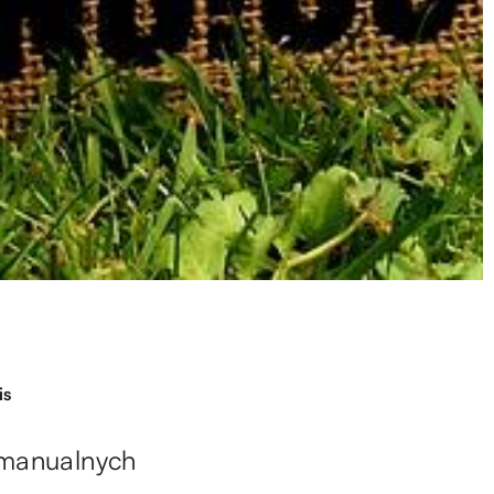
is
 manualnych