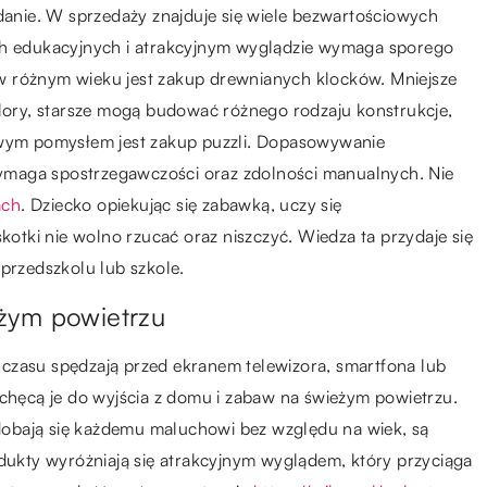
adanie. W sprzedaży znajduje się wiele bezwartościowych
ach edukacyjnych i atrakcyjnym wyglądzie wymaga sporego
w różnym wieku jest zakup drewnianych klocków. Mniejsze
olory, starsze mogą budować różnego rodzaju konstrukcje,
kawym pomysłem jest zakup puzzli. Dopasowywanie
ymaga spostrzegawczości oraz zdolności manualnych. Nie
ach
. Dziecko opiekując się zabawką, uczy się
skotki nie wolno rzucać oraz niszczyć. Wiedza ta przydaje się
 przedszkolu lub szkole.
żym powietrzu
czasu spędzają przed ekranem telewizora, smartfona lub
achęcą je do wyjścia z domu i zabaw na świeżym powietrzu.
obają się każdemu maluchowi bez względu na wiek, są
odukty wyróżniają się atrakcyjnym wyglądem, który przyciąga