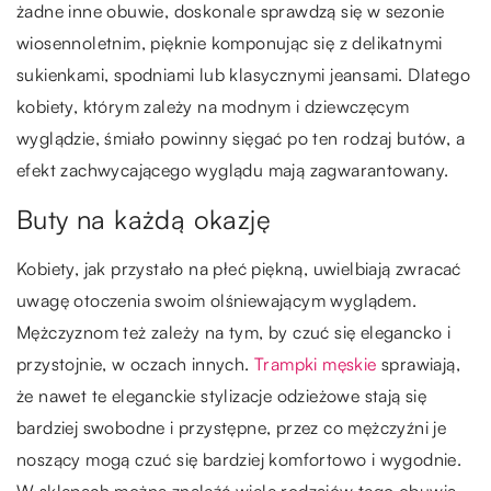
żadne inne obuwie, doskonale sprawdzą się w sezonie
wiosennoletnim, pięknie komponując się z delikatnymi
sukienkami, spodniami lub klasycznymi jeansami. Dlatego
kobiety, którym zależy na modnym i dziewczęcym
wyglądzie, śmiało powinny sięgać po ten rodzaj butów, a
efekt zachwycającego wyglądu mają zagwarantowany.
Buty na każdą okazję
Kobiety, jak przystało na płeć piękną, uwielbiają zwracać
uwagę otoczenia swoim olśniewającym wyglądem.
Mężczyznom też zależy na tym, by czuć się elegancko i
przystojnie, w oczach innych.
Trampki męskie
sprawiają,
że nawet te eleganckie stylizacje odzieżowe stają się
bardziej swobodne i przystępne, przez co mężczyźni je
noszący mogą czuć się bardziej komfortowo i wygodnie.
W sklepach można znaleźć wiele rodzajów tego obuwia.