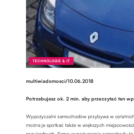
TECHNOLOGIE & IT
/
multiwiadomosci
10.06.2018
Potrzebujesz ok. 2 min. aby przeczytać ten wp
Wypożyczalni samochodów przybywa w ostatnich la
można je spotkać także w większych miejscowościa
przyjezdnych. Samo wypożyczenie samochodu to o