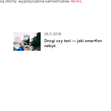
ową ofertę: wypożyczalnia samochodów
Rentis
.
25.11.2018
Drogi czy tani – jaki smartfon
nabyć
26.11.2019
ażu
Dlaczego warto wiedzieć co
nieco o Wyspach Kokosowych
przy stawianiu serwera?
01.10.2021
Naprawa telefonu – kiedy ma
opy
jeszcze sens?