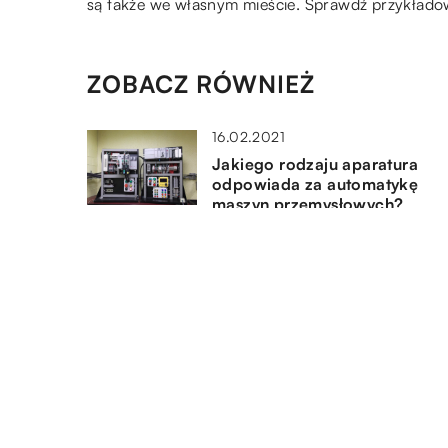
są także we własnym mieście. Sprawdź przykład
ZOBACZ RÓWNIEŻ
16.02.2021
Jakiego rodzaju aparatura
odpowiada za automatykę
maszyn przemysłowych?
24.07.2019
Narzędzia przydatne do mont
metalowych konstrukcji
24.08.2022
Jakie korzyści mogą odnieść
osoby, które chcą nabyć lapt
poleasingowe?