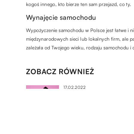
kogoś innego, kto bierze ten sam przejazd, co ty.
Wynajęcie samochodu
Wypożyczenie samochodu w Polsce jest łatwe i ni
międzynarodowych sieci lub lokalnych firm, ale p
zależała od Twojego wieku, rodzaju samochodu i c
ZOBACZ RÓWNIEŻ
17.02.2022
W jakich ubraniach osoby
puszyste będą czuły się
komfortowo i atrakcyjnie?
08.09.2020
Co sprezentować mamie z oka