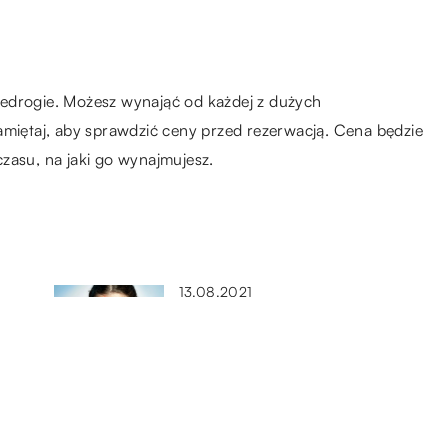
edrogie. Możesz wynająć od każdej z dużych
amiętaj, aby sprawdzić ceny przed rezerwacją. Cena będzie
zasu, na jaki go wynajmujesz.
13.08.2021
Jakie kosmetyki należy stosować
do pielęgnacji cery tłustej?
19.02.2020
zji
Jak udekorować ślubną fryzurę?