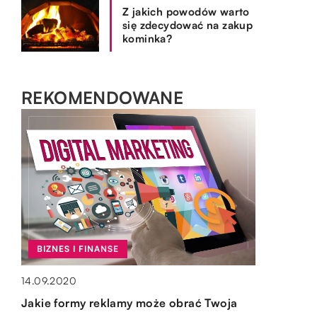
Z jakich powodów warto
się zdecydować na zakup
kominka?
REKOMENDOWANE
BIZNES I FINANSE
BIZNES I FINANSE
ZDROWIE I MEDYCYNA
OGRÓD I DOM
20.05.2021
14.09.2020
18.11.2022
15.10.2019
Do czego służą agregaty chłodnicze?
Jakie formy reklamy może obrać Twoja
Masaż sportowy – dla kogo jest